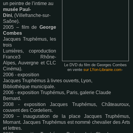
un peintre de l’intime au
musée Paul-
Dini
, (Villefranche-sur-
Saône).
2005 – film de
George
Combes
Jacques Truphémus, les
trois
Lumières, coproduction
France3 Rhône-
Alpes, Auvergne et CLC
Le DVD du film de Georges Combes
Cinéma).
en vente
sur LYon-Librairie.com
-
2006 - exposition
Jacques Truphémus à livres ouverts, Lyon,
Bibliothèque municipale.
2006 - exposition Truphémus, Paris, galerie Claude
Bernard.
2008 - exposition Jacques Truphémus, Châteauroux,
couvent des Cordeliers.
2009 – inauguration de la place Jacques Truphémus,
Mornant. Jacques Truphémus est nommé chevalier des Arts
et lettres.