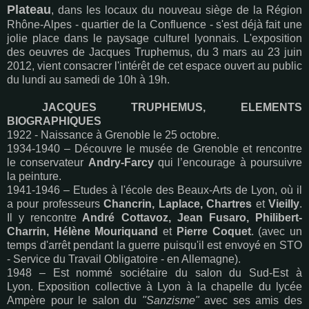
Plateau
, dans les locaux du nouveau siège de la Région
Rhône-Alpes - quartier de la Confluence - s'est déjà fait une
jolie place dans le paysage culturel lyonnais. L'exposition
des oeuvres de Jacques Truphemus, du 3 mars au 23 juin
2012, vient consacrer l'intérêt de cet espace ouvert au public
du lundi au samedi de 10h à 19h.
JACQUES TRUPHEMUS, ELEMENTS
BIOGRAPHIQUES
1922 - Naissance à Grenoble le 25 octobre.
1934-1940 – Découvre le musée de Grenoble et rencontre
le conservateur
Andry-Farcy
qui l’encourage à poursuivre
la peinture.
1941-1946 – Etudes à l'école des Beaux-Arts de Lyon, où il
a pour professeurs
Chancrin, Laplace, Chartres
et
Vieilly
.
Il y rencontre
André Cottavoz, Jean Fusaro, Philibert-
Charrin, Hélène Mouriquand
et
Pierre Coquet
. (avec un
temps d'arrêt pendant la guerre puisqu'il est envoyé en STO
- Service du Travail Obligatoire - en Allemagne).
1948 – Est nommé sociétaire du salon du Sud-Est à
Lyon. Exposition collective à Lyon à la chapelle du lycée
Ampère pour le salon du
"Sanzisme"
avec ses amis des