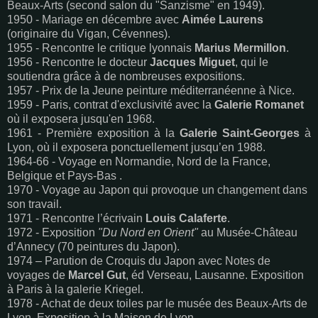
Beaux-Arts (second salon du "Sanzisme" en 1949).
1950 - Mariage en décembre avec
Aimée Laurens
(originaire du Vigan, Cévennes).
1955 - Rencontre le critique lyonnais
Marius Mermillon
.
1956 - Rencontre le docteur
Jacques Miguet
, qui le
soutiendra grâce à de nombreuses expositions.
1957 - Prix de la Jeune peinture méditerranéenne à Nice.
1959 - Paris, contrat d'exclusivité avec la
Galerie Romanet
où il exposera jusqu'en 1968.
1961 - Première exposition à la
Galerie Saint-Georges
à
Lyon, où il exposera ponctuellement jusqu’en 1988.
1964-66 - Voyage en Normandie, Nord de la France,
Belgique et Pays-Bas .
1970 - Voyage au Japon qui provoque un changement dans
son travail.
1971 - Rencontre l’écrivain
Louis Calaferte
.
1972 - Exposition
"Du Nord en Orient"
au Musée-Château
d’Annecy (70 peintures du Japon).
1974 – Parution de Croquis du Japon avec Notes de
voyages de
Marcel Gut
, éd Verseau, Lausanne. Exposition
à Paris à la galerie Kriegel.
1978 - Achat de deux toiles par le musée des Beaux-Arts de
Lyon. Exposition à la Maison de Lyon.