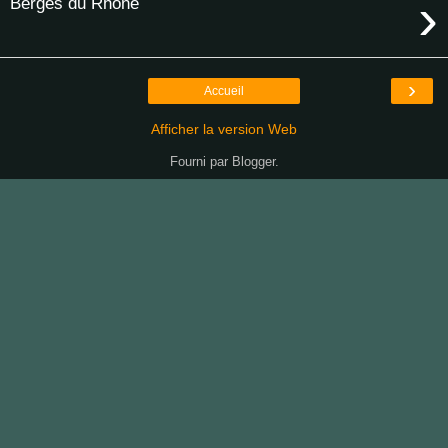
›
Berges du Rhône
›
Accueil
Afficher la version Web
Fourni par
Blogger
.