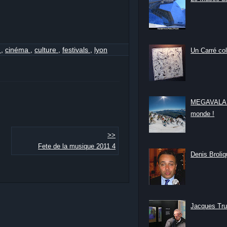
s
,
cinéma
,
culture
,
festivals
,
lyon
Un Carré col
MEGAVALANC
monde !
>>
Fete de la musique 2011 4
Denis Broliqu
Jacques Tru