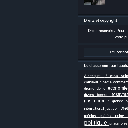
Droits et copyright
Droits réservés / Pour t
Votre pu
LYFtvPhot
Le classement par labels
Biassu
Amériques
Val
carnaval
cinéma
commer
economi
drôme
défilé
festiva
divers
femmes
gastronomie
grande 
livr
international
justice
médias
météo
neig
politique
prés
prison