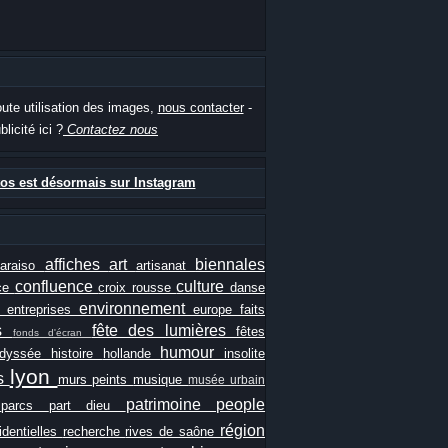
oute utilisation des images,
nous contacter
-
blicité ici ?
Contactez nous
os est désormais sur Instagram
affiches
art
biennales
paraiso
artisanat
confluence
culture
ce
croix rousse
danse
e
environnement
entreprises
europe
faits
ls
fête des lumières
fêtes
fonds d'écran
humour
odyssée
histoire
hollande
insolite
lyon
es
murs peints
musique
musée urbain
patrimoine
people
e
parcs
part dieu
région
identielles
recherche
rives de saône