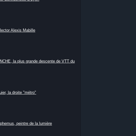
lector Alexis Mabille
HE, la plus grande descente de VTT du
ier, la droite "métro"
phemus, peintre de la lumière