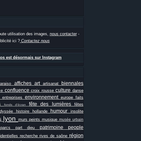
oute utilisation des images,
nous contacter
-
blicité ici ?
Contactez nous
os est désormais sur Instagram
affiches
art
biennales
paraiso
artisanat
confluence
culture
ce
croix rousse
danse
e
environnement
entreprises
europe
faits
ls
fête des lumières
fêtes
fonds d'écran
humour
odyssée
histoire
hollande
insolite
lyon
es
murs peints
musique
musée urbain
patrimoine
people
e
parcs
part dieu
région
identielles
recherche
rives de saône