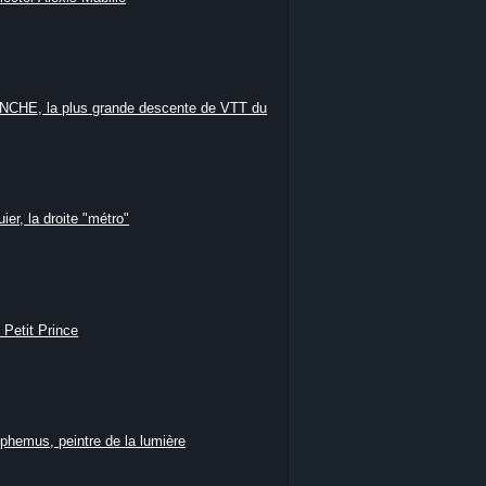
HE, la plus grande descente de VTT du
ier, la droite "métro"
 Petit Prince
phemus, peintre de la lumière