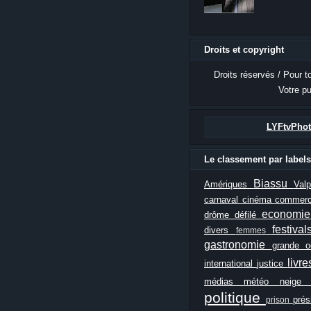
Droits et copyright
Droits réservés / Pour t
Votre pu
LYFtvPhot
Le classement par labels
Biassu
Amériques
Val
carnaval
cinéma
commer
economi
drôme
défilé
festiva
divers
femmes
gastronomie
grande 
livr
international
justice
médias
météo
neig
politique
prés
prison