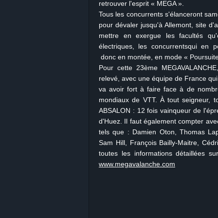
retrouver l'esprit « MEGA ».
Tous les concurrents s'élanceront sam
pour dévaler jusqu'à Allemont, site 
mettre en exergue les facultés qu'o
électriques, les concurrentsqui en 
donc en montée, en mode « Poursuite 
Pour cette 23ème MEGAVALANCHE, le
relevé, avec une équipe de France qui
va avoir fort à faire face à de nombr
mondiaux de VTT. À tout seigneur, t
ABSALON : 12 fois vainqueur de l'épre
d'Huez. Il faut également compter ave
tels que : Damien Oton, Thomas Lape
Sam Hill, François Bailly-Maitre, Céd
toutes les informations détaillées su
www.megavalanche.com