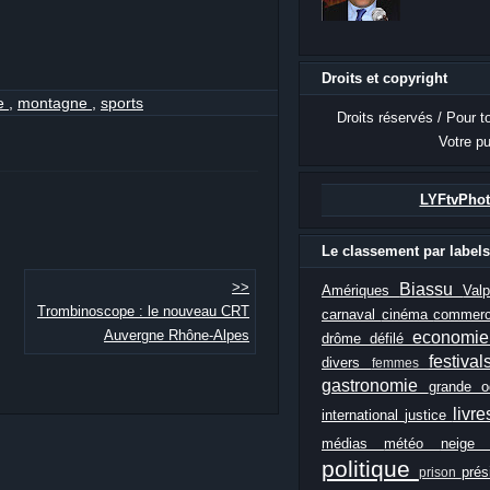
Droits et copyright
me
,
montagne
,
sports
Droits réservés / Pour t
Votre pu
LYFtvPhot
Le classement par labels
>>
Biassu
Amériques
Val
Trombinoscope : le nouveau CRT
carnaval
cinéma
commer
Auvergne Rhône-Alpes
economi
drôme
défilé
festiva
divers
femmes
gastronomie
grande 
livr
international
justice
médias
météo
neig
politique
prés
prison