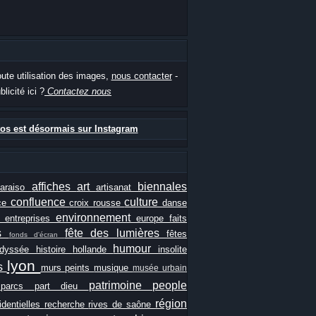
oute utilisation des images,
nous contacter
-
blicité ici ?
Contactez nous
os est désormais sur Instagram
affiches
art
biennales
paraiso
artisanat
confluence
culture
ce
croix rousse
danse
e
environnement
entreprises
europe
faits
ls
fête des lumières
fêtes
fonds d'écran
humour
odyssée
histoire
hollande
insolite
lyon
es
murs peints
musique
musée urbain
patrimoine
people
e
parcs
part dieu
région
identielles
recherche
rives de saône