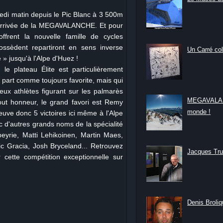
edi matin depuis le Pic Blanc à 3 500m
d'arrivée de la MEGAVALANCHE. Et pour
ffrent la nouvelle famille de cycles
possèdent repartiront en sens inverse
Un Carré col
» jusqu'à l'Alpe d'Huez !
 plateau Élite est particulièrement
 part comme toujours favorite, mais qui
eux athlètes figurant sur les palmarès
MEGAVALANC
out honneur, le grand favori est Remy
monde !
uve donc 5 victoires ici même à l'Alpe
c d'autres grands noms de la spécialité
yrie, Matti Lehikoinen, Martin Maes,
ric Gracia, Josh Bryceland... Retrouvez
Jacques Tru
r cette compétition exceptionnelle sur
Denis Broliqu