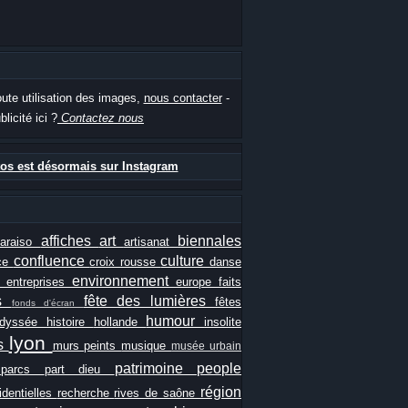
oute utilisation des images,
nous contacter
-
blicité ici ?
Contactez nous
os est désormais sur Instagram
affiches
art
biennales
paraiso
artisanat
confluence
culture
ce
croix rousse
danse
e
environnement
entreprises
europe
faits
ls
fête des lumières
fêtes
fonds d'écran
humour
odyssée
histoire
hollande
insolite
lyon
es
murs peints
musique
musée urbain
patrimoine
people
e
parcs
part dieu
région
identielles
recherche
rives de saône