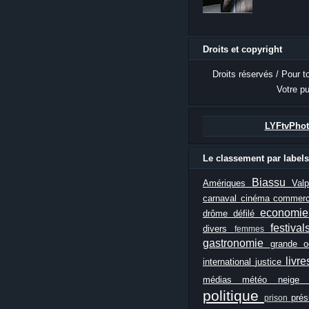
Droits et copyright
Droits réservés / Pour t
Votre pu
LYFtvPhot
Le classement par labels
Biassu
Amériques
Val
carnaval
cinéma
commer
economi
drôme
défilé
festiva
divers
femmes
gastronomie
grande 
livr
international
justice
médias
météo
neig
politique
prés
prison