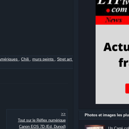
Amériques
,
Chili
,
murs peints
,
Stret art
,
>>
Photos et images les plu
Tout sur le Réflex numérique
Canon EOS 7D (Ed. Dunod)
Un Carré col