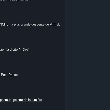
HE, la plus grande descente de VTT du
ier, la droite "métro"
 Petit Prince
phemus, peintre de la lumière