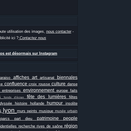
oute utilisation des images,
nous contacter
-
blicité ici ?
Contactez nous
os est désormais sur Instagram
affiches
art
biennales
paraiso
artisanat
confluence
culture
ce
croix rousse
danse
e
environnement
entreprises
europe
faits
ls
fête des lumières
fêtes
fonds d'écran
humour
odyssée
histoire
hollande
insolite
lyon
es
murs peints
musique
musée urbain
patrimoine
people
e
parcs
part dieu
région
identielles
recherche
rives de saône