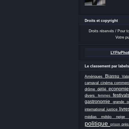
Droits et copyright
Droits réservés / Pour t
Votre pu
LYFtvPhot
Le classement par labels
Biassu
Amériques
Val
carnaval
cinéma
commer
economi
drôme
défilé
festiva
divers
femmes
gastronomie
grande 
livr
international
justice
médias
météo
neig
politique
prés
prison