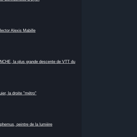
lector Alexis Mabille
HE, la plus grande descente de VTT du
ier, la droite "métro"
phemus, peintre de la lumière