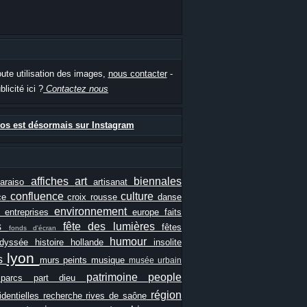
oute utilisation des images,
nous contacter
-
blicité ici ?
Contactez nous
os est désormais sur Instagram
affiches
art
biennales
paraiso
artisanat
confluence
culture
ce
croix rousse
danse
e
environnement
entreprises
europe
faits
ls
fête des lumières
fêtes
fonds d'écran
humour
odyssée
histoire
hollande
insolite
lyon
es
murs peints
musique
musée urbain
patrimoine
people
e
parcs
part dieu
région
identielles
recherche
rives de saône