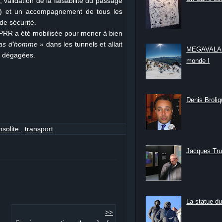
 validation de la faisabilité du passage
...) et un accompagnement de tous les
 de sécurité.
APRR a été mobilisée pour mener à bien
pas d'homme »
dans les tunnels et allait
MEGAVALANC
s dégagées.
monde !
Denis Broliqu
nsolite
,
transport
Jacques Tru
La statue du
>>