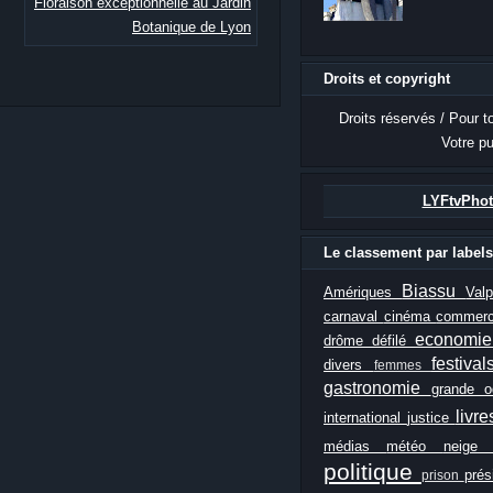
Floraison exceptionnelle au Jardin
Botanique de Lyon
Droits et copyright
Droits réservés / Pour t
Votre pu
LYFtvPhot
Le classement par labels
Biassu
Amériques
Val
carnaval
cinéma
commer
economi
drôme
défilé
festiva
divers
femmes
gastronomie
grande 
livr
international
justice
médias
météo
neig
politique
prés
prison