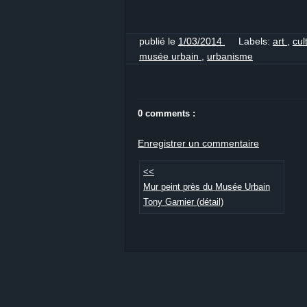
publié le
1/03/2014
Labels:
art
,
cul
musée urbain
,
urbanisme
0 comments :
Enregistrer un commentaire
<<
Mur peint près du Musée Urbain
Tony Garnier (détail)