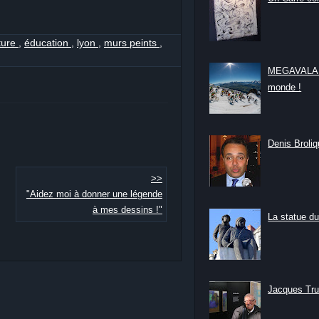
ture
,
éducation
,
lyon
,
murs peints
,
MEGAVALANC
monde !
Denis Broliqu
>>
"Aidez moi à donner une légende
à mes dessins !"
La statue du
Jacques Tru