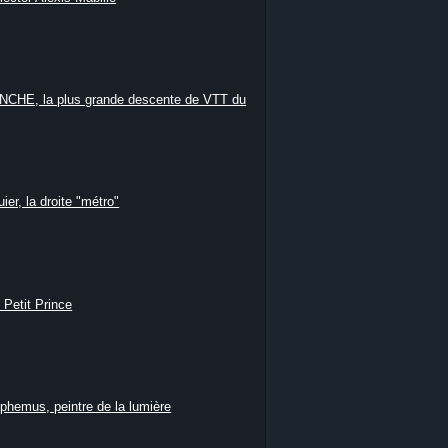
HE, la plus grande descente de VTT du
ier, la droite "métro"
 Petit Prince
phemus, peintre de la lumière