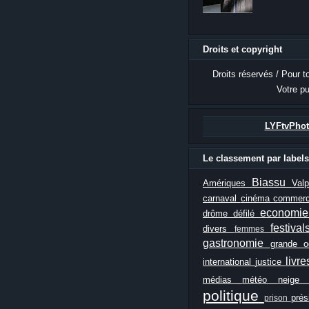
Droits et copyright
Droits réservés / Pour t
Votre pu
LYFtvPhot
Le classement par labels
Biassu
Amériques
Val
carnaval
cinéma
commer
economi
drôme
défilé
festiva
divers
femmes
gastronomie
grande 
livr
international
justice
médias
météo
neig
politique
prés
prison