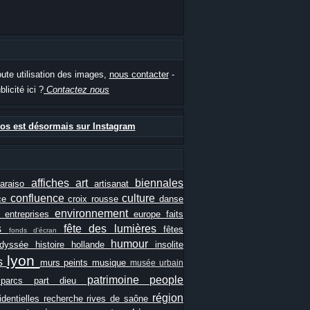
oute utilisation des images,
nous contacter
-
blicité ici ?
Contactez nous
os est désormais sur Instagram
affiches
art
biennales
paraiso
artisanat
confluence
culture
ce
croix rousse
danse
e
environnement
entreprises
europe
faits
ls
fête des lumières
fêtes
fonds d'écran
humour
odyssée
histoire
hollande
insolite
lyon
es
murs peints
musique
musée urbain
patrimoine
people
e
parcs
part dieu
région
identielles
recherche
rives de saône