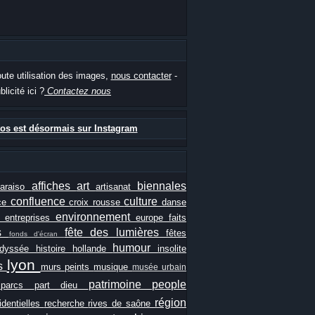
oute utilisation des images,
nous contacter
-
blicité ici ?
Contactez nous
os est désormais sur Instagram
affiches
art
biennales
paraiso
artisanat
confluence
culture
ce
croix rousse
danse
e
environnement
entreprises
europe
faits
ls
fête des lumières
fêtes
fonds d'écran
humour
odyssée
histoire
hollande
insolite
lyon
es
murs peints
musique
musée urbain
patrimoine
people
e
parcs
part dieu
région
identielles
recherche
rives de saône