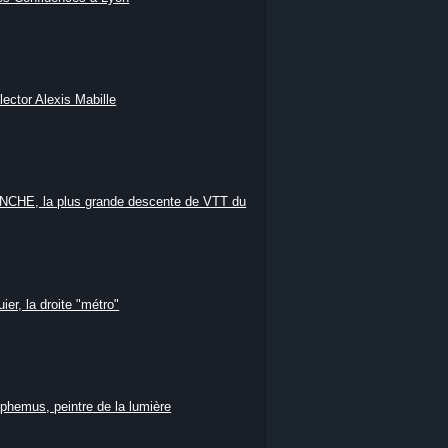
lector Alexis Mabille
HE, la plus grande descente de VTT du
ier, la droite "métro"
phemus, peintre de la lumière