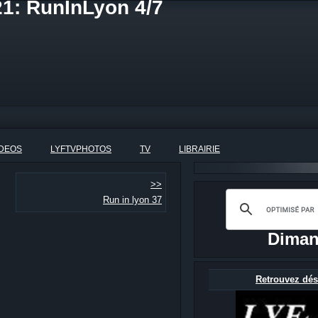
21: RunInLyon 4/7
IDEOS
LYFTVPHOTOS
TV
LIBRAIRIE
>>
Run in lyon 37
Diman
Retrouvez dés