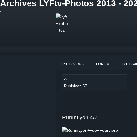
Archives LYFtv-Photos 2013 - 20
.
LYFTVNEWS
FORUM
LYFTVV
<<
Runinlyon 57
RunInLyon 4/7