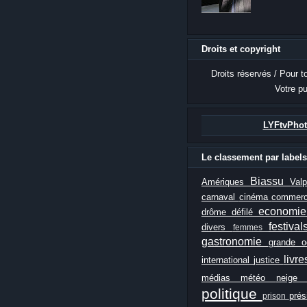
Droits et copyright
Droits réservés / Pour t
Votre pu
LYFtvPhot
Le classement par labels
Biassu
Amériques
Val
carnaval
cinéma
commer
economi
drôme
défilé
festiva
divers
femmes
gastronomie
grande 
livr
international
justice
médias
météo
neig
politique
prés
prison