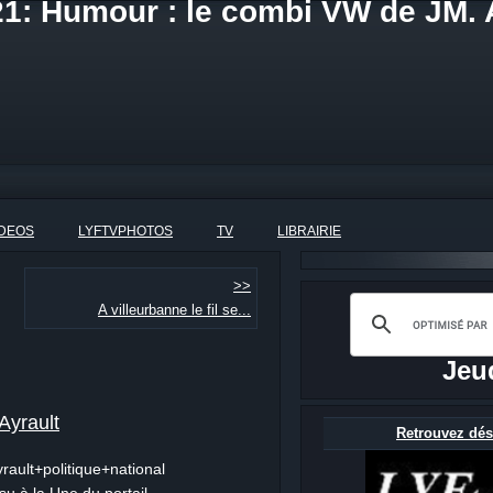
21: Humour : le combi VW de JM. 
IDEOS
LYFTVPHOTOS
TV
LIBRAIRIE
>>
A villeurbanne le fil se...
Jeu
Ayrault
Retrouvez dés