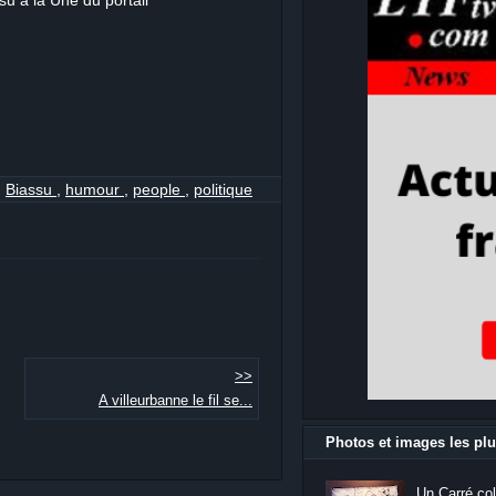
su à la Une du portail
,
Biassu
,
humour
,
people
,
politique
>>
A villeurbanne le fil se...
Photos et images les plu
Un Carré col