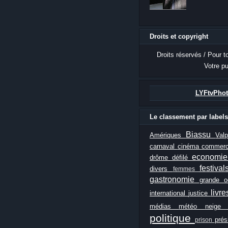
Droits et copyright
Droits réservés / Pour t
Votre pu
LYFtvPhot
Le classement par labels
Biassu
Amériques
Val
carnaval
cinéma
commer
economi
drôme
défilé
festiva
divers
femmes
gastronomie
grande 
livr
international
justice
médias
météo
neig
politique
prés
prison