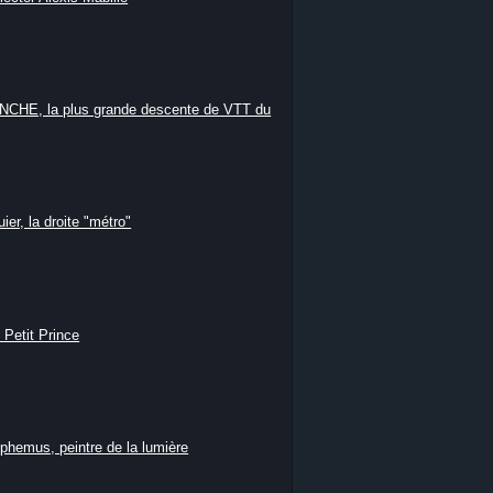
HE, la plus grande descente de VTT du
ier, la droite "métro"
 Petit Prince
phemus, peintre de la lumière