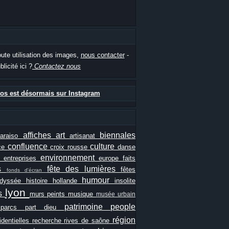
oute utilisation des images,
nous contacter
-
blicité ici ?
Contactez nous
os est désormais sur Instagram
affiches
art
biennales
paraiso
artisanat
confluence
culture
ce
croix rousse
danse
e
environnement
entreprises
europe
faits
ls
fête des lumières
fêtes
fonds d'écran
humour
odyssée
histoire
hollande
insolite
lyon
es
murs peints
musique
musée urbain
patrimoine
people
e
parcs
part dieu
région
identielles
recherche
rives de saône