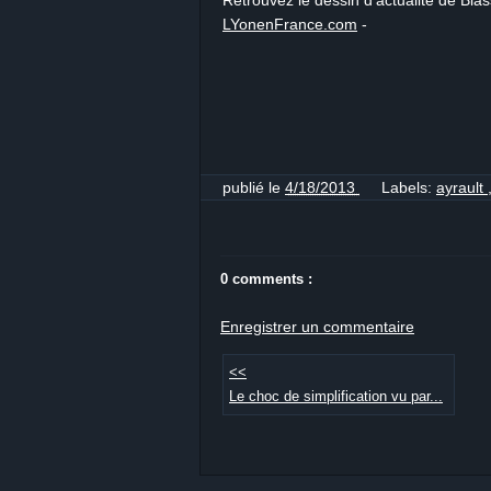
Retrouvez le dessin d'actualité de Bias
LYonenFrance.com
-
publié le
4/18/2013
Labels:
ayrault
0 comments :
Enregistrer un commentaire
<<
Le choc de simplification vu par...