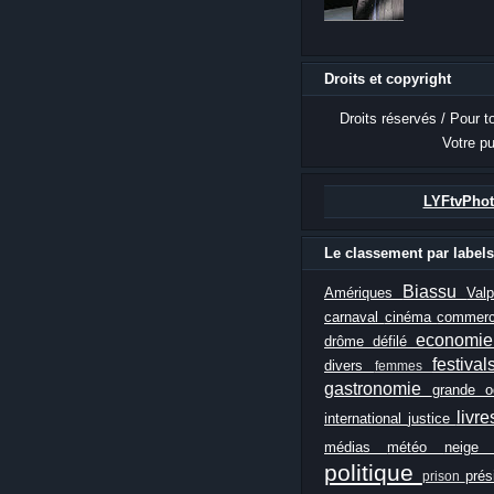
Droits et copyright
Droits réservés / Pour t
Votre pu
LYFtvPhot
Le classement par labels
Biassu
Amériques
Val
carnaval
cinéma
commer
economi
drôme
défilé
festiva
divers
femmes
gastronomie
grande 
livr
international
justice
médias
météo
neig
politique
prés
prison