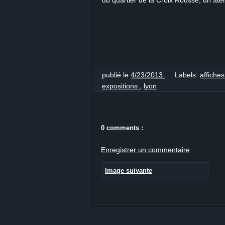
du quartier de la Croix Rousse, un ateli
publié le
4/23/2013
Labels:
affiche
expositions
,
lyon
0 comments :
Enregistrer un commentaire
Image suivante