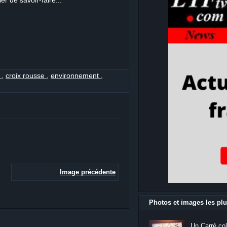
er de savoir-faire...
s
,
croix rousse
,
environnement
,
Image précédente
Photos et images les plu
Un Carré col