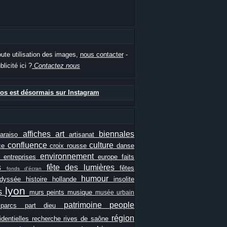
oute utilisation des images,
nous contacter
-
blicité ici ?
Contactez nous
os est désormais sur Instagram
affiches
art
biennales
paraiso
artisanat
confluence
culture
ce
croix rousse
danse
e
environnement
entreprises
europe
faits
ls
fête des lumières
fêtes
fonds d'écran
humour
odyssée
histoire
hollande
insolite
lyon
es
murs peints
musique
musée urbain
patrimoine
people
e
parcs
part dieu
région
identielles
recherche
rives de saône