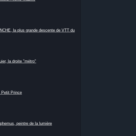
HE, la plus grande descente de VTT du
ier, la droite "métro"
 Petit Prince
phemus, peintre de la lumière