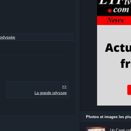
 odyssée
>>
La grande odyssee
Photos et images les plu
Un Carré col