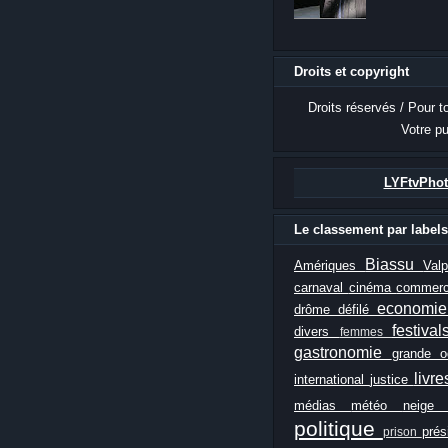
Droits et copyright
Droits réservés / Pour t
Votre pu
LYFtvPhot
Le classement par labels
Biassu
Amériques
Val
carnaval
cinéma
commer
economi
drôme
défilé
festiva
divers
femmes
gastronomie
grande 
livr
international
justice
médias
météo
neig
politique
prés
prison