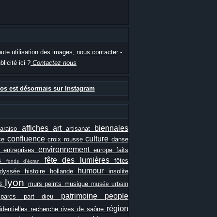
oute utilisation des images,
nous contacter
-
blicité ici ?
Contactez nous
os est désormais sur Instagram
affiches
art
biennales
paraiso
artisanat
confluence
culture
ce
croix rousse
danse
e
environnement
entreprises
europe
faits
ls
fête des lumières
fêtes
fonds d'écran
humour
odyssée
histoire
hollande
insolite
lyon
es
murs peints
musique
musée urbain
patrimoine
people
e
parcs
part dieu
région
identielles
recherche
rives de saône