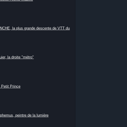
HE, la plus grande descente de VTT du
ier, la droite "métro"
 Petit Prince
phemus, peintre de la lumière