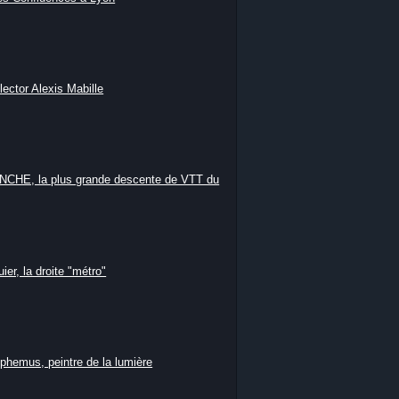
lector Alexis Mabille
HE, la plus grande descente de VTT du
ier, la droite "métro"
phemus, peintre de la lumière