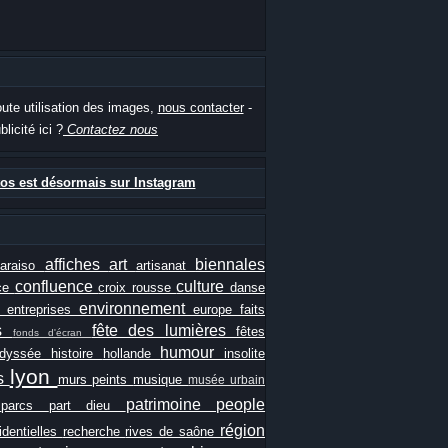
oute utilisation des images,
nous contacter
-
blicité ici ?
Contactez nous
os est désormais sur Instagram
affiches
art
biennales
paraiso
artisanat
confluence
culture
ce
croix rousse
danse
e
environnement
entreprises
europe
faits
ls
fête des lumières
fêtes
fonds d'écran
humour
odyssée
histoire
hollande
insolite
lyon
es
murs peints
musique
musée urbain
patrimoine
people
e
parcs
part dieu
région
identielles
recherche
rives de saône