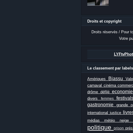
Droits et copyright
Droits réservés / Pour t
Votre pu
LYFtvPhot
Le classement par labels
Biassu
Amériques
Val
carnaval
cinéma
commer
economi
drôme
défilé
festiva
divers
femmes
gastronomie
grande 
livr
international
justice
médias
météo
neig
politique
prés
prison