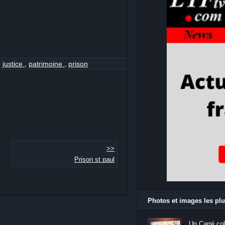
,
justice
,
patrimoine
,
prison
>>
Prison st paul
Photos et images les plu
Un Carré col