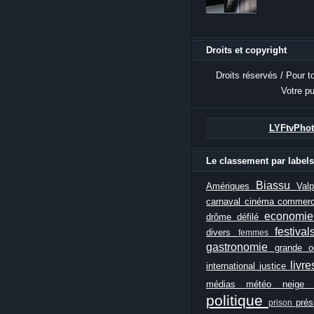
Droits et copyright
Droits réservés / Pour t
Votre pu
LYFtvPhot
Le classement par labels
Biassu
Amériques
Val
carnaval
cinéma
commer
economi
drôme
défilé
festiva
divers
femmes
gastronomie
grande 
livr
international
justice
médias
météo
neig
politique
prés
prison