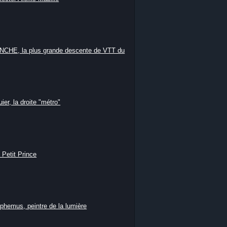
HE, la plus grande descente de VTT du
ier, la droite "métro"
 Petit Prince
phemus, peintre de la lumière