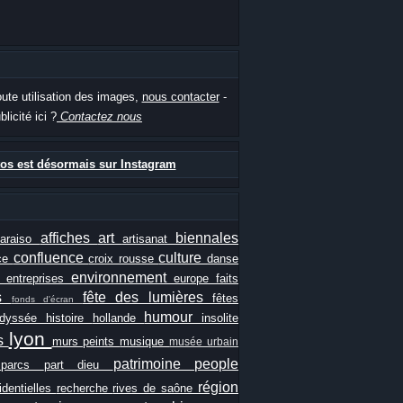
oute utilisation des images,
nous contacter
-
blicité ici ?
Contactez nous
os est désormais sur Instagram
affiches
art
biennales
paraiso
artisanat
confluence
culture
ce
croix rousse
danse
e
environnement
entreprises
europe
faits
ls
fête des lumières
fêtes
fonds d'écran
humour
odyssée
histoire
hollande
insolite
lyon
es
murs peints
musique
musée urbain
patrimoine
people
e
parcs
part dieu
région
identielles
recherche
rives de saône