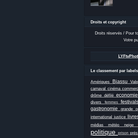
Droits et copyright
Droits réservés / Pour t
Votre pu
LYFtvPhot
Le classement par labels
Biassu
Amériques
Val
carnaval
cinéma
commer
economi
drôme
défilé
festiva
divers
femmes
gastronomie
grande 
livr
international
justice
médias
météo
neig
politique
prés
prison