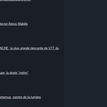
lector Alexis Mabille
HE, la plus grande descente de VTT du
ier, la droite "métro"
phemus, peintre de la lumière