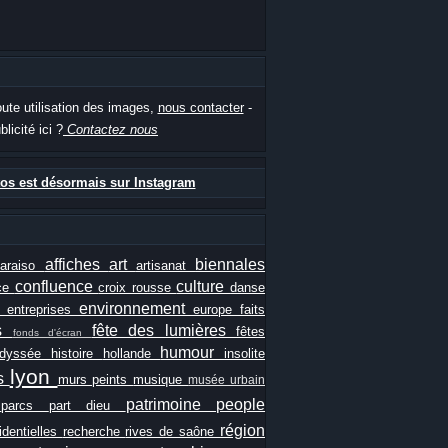
oute utilisation des images,
nous contacter
-
blicité ici ?
Contactez nous
os est désormais sur Instagram
affiches
art
biennales
paraiso
artisanat
confluence
culture
ce
croix rousse
danse
e
environnement
entreprises
europe
faits
ls
fête des lumières
fêtes
fonds d'écran
humour
odyssée
histoire
hollande
insolite
lyon
es
murs peints
musique
musée urbain
patrimoine
people
e
parcs
part dieu
région
identielles
recherche
rives de saône