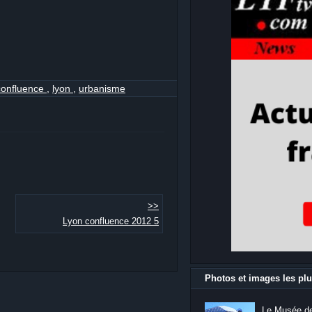
confluence
,
lyon
,
urbanisme
>>
Lyon confluence 2012 5
Photos et images les plu
Le Musée de