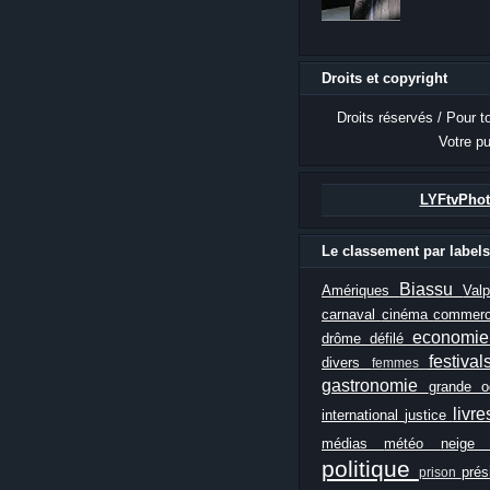
Droits et copyright
Droits réservés / Pour t
Votre pu
LYFtvPhot
Le classement par labels
Biassu
Amériques
Val
carnaval
cinéma
commer
economi
drôme
défilé
festiva
divers
femmes
gastronomie
grande 
livr
international
justice
médias
météo
neig
politique
prés
prison