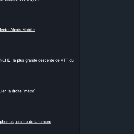
lector Alexis Mabille
HE, la plus grande descente de VTT du
ier, la droite "métro"
phemus, peintre de la lumière