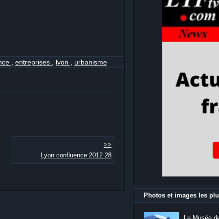
ence
,
entreprises
,
lyon
,
urbanisme
>>
Lyon confluence 2012 28
Photos et images les plu
Le Musée de