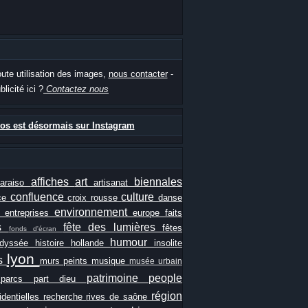
oute utilisation des images,
nous contacter
-
blicité ici ?
Contactez nous
os est désormais sur Instagram
affiches
art
biennales
paraiso
artisanat
confluence
culture
ce
croix rousse
danse
e
environnement
entreprises
europe
faits
ls
fête des lumières
fêtes
fonds d'écran
humour
odyssée
histoire
hollande
insolite
lyon
es
murs peints
musique
musée urbain
patrimoine
people
e
parcs
part dieu
région
identielles
recherche
rives de saône