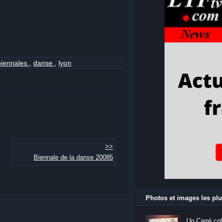
biennales
,
danse
,
lyon
>>
Biennale de la danse 20085
Photos et images les plu
Un Carré col