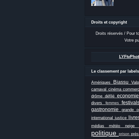
Droits et copyright
Droits réservés / Pour t
Votre pu
LYFtvPhot
Le classement par labels
Biassu
Amériques
Val
carnaval
cinéma
commer
economi
drôme
défilé
festiva
divers
femmes
gastronomie
grande 
livr
international
justice
médias
météo
neig
politique
prés
prison