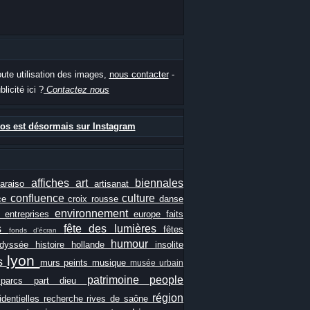
oute utilisation des images,
nous contacter
-
blicité ici ?
Contactez nous
os est désormais sur Instagram
affiches
art
biennales
paraiso
artisanat
confluence
culture
ce
croix rousse
danse
e
environnement
entreprises
europe
faits
ls
fête des lumières
fêtes
fonds d'écran
humour
odyssée
histoire
hollande
insolite
lyon
es
murs peints
musique
musée urbain
patrimoine
people
e
parcs
part dieu
région
identielles
recherche
rives de saône