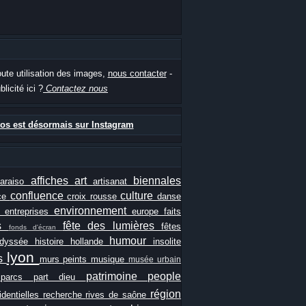
oute utilisation des images,
nous contacter
-
blicité ici ?
Contactez nous
os est désormais sur Instagram
affiches
art
biennales
paraiso
artisanat
confluence
culture
ce
croix rousse
danse
e
environnement
entreprises
europe
faits
ls
fête des lumières
fêtes
fonds d'écran
humour
odyssée
histoire
hollande
insolite
lyon
es
murs peints
musique
musée urbain
patrimoine
people
e
parcs
part dieu
région
identielles
recherche
rives de saône