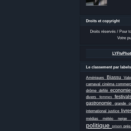
Droits et copyright
Droits réservés / Pour t
Votre pu
LYFtvPhot
Le classement par labels
Biassu
Amériques
Val
carnaval
cinéma
commer
economi
drôme
défilé
festiva
divers
femmes
gastronomie
grande 
livr
international
justice
médias
météo
neig
politique
prés
prison