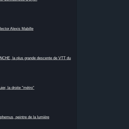
lector Alexis Mabille
HE, la plus grande descente de VTT du
ier, la droite "métro"
phemus, peintre de la lumière