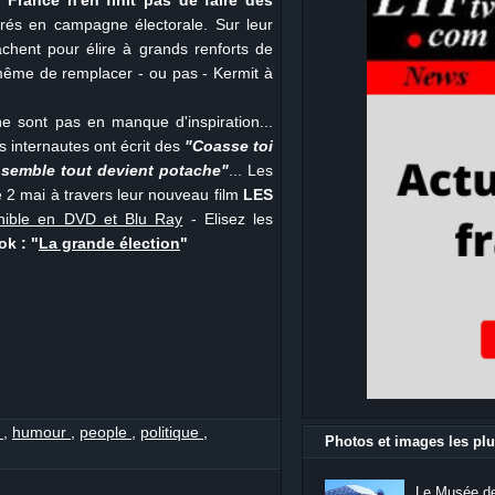
 France n'en finit pas de faire des
és en campagne électorale. Sur leur
chent pour élire à grands renforts de
 même de remplacer - ou pas - Kermit à
e sont pas en manque d'inspiration...
es internautes ont écrit des
"Coasse toi
ensemble tout devient potache"
... Les
 2 mai à travers leur nouveau film
LES
onible en DVD et Blu Ray
- Elisez les
k : "
La grande élection
"
s
,
humour
,
people
,
politique
,
Photos et images les plu
Le Musée de