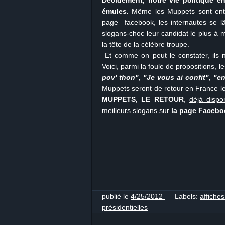
Décidément, notre vie politique en
émules.
Même les Muppets sont entr
page facebook, les internautes se lâ
slogans-choc leur candidat le plus à
la tête de la célèbre troupe.
Et comme on peut le constater, ils n
Voici, parmi la foule de propositions, l
pov' thon", "Je vous ai confit", "
Muppets seront de retour en France le
MUPPETS, LE RETOUR
,
déjà disp
meilleurs slogans sur
la page Faceboo
publié le
4/25/2012
Labels:
affiche
présidentielles