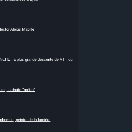
lector Alexis Mabille
HE, la plus grande descente de VTT du
ier, la droite "métro"
phemus, peintre de la lumière