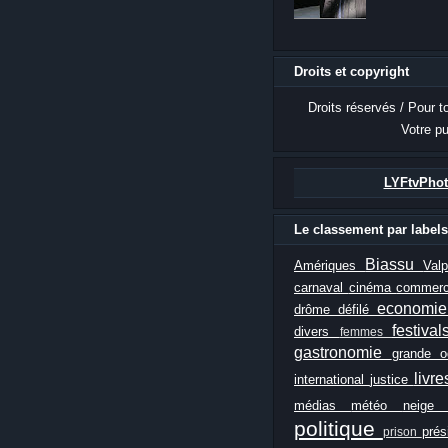
Droits et copyright
Droits réservés / Pour t
Votre pu
LYFtvPhot
Le classement par labels
Biassu
Amériques
Val
carnaval
cinéma
commer
economi
drôme
défilé
festiva
divers
femmes
gastronomie
grande 
livr
international
justice
médias
météo
neig
politique
prés
prison