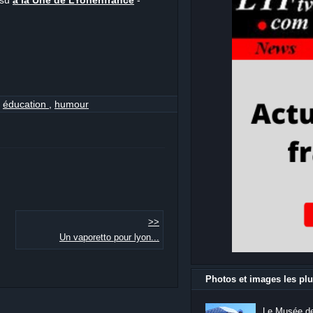
ssu
à la Une de LYonenfrance
-
,
éducation
,
humour
>>
Un vaporetto pour lyon...
Photos et images les plu
Le Musée de