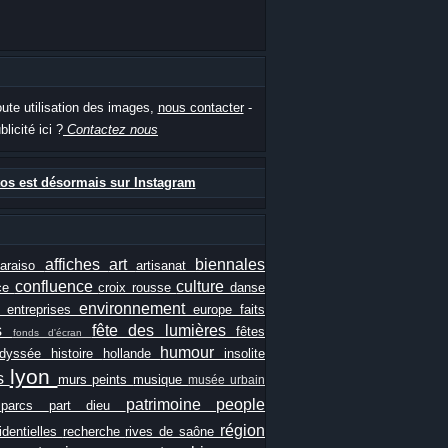
oute utilisation des images,
nous contacter
-
blicité ici ?
Contactez nous
os est désormais sur Instagram
affiches
art
biennales
paraiso
artisanat
confluence
culture
ce
croix rousse
danse
e
environnement
entreprises
europe
faits
ls
fête des lumières
fêtes
fonds d'écran
humour
odyssée
histoire
hollande
insolite
lyon
es
murs peints
musique
musée urbain
patrimoine
people
e
parcs
part dieu
région
identielles
recherche
rives de saône