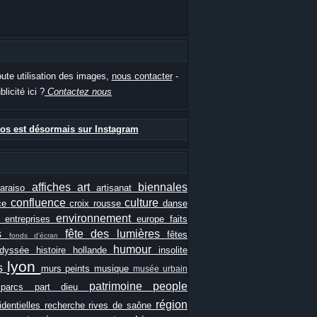
oute utilisation des images,
nous contacter
-
blicité ici ?
Contactez nous
os est désormais sur Instagram
affiches
art
biennales
paraiso
artisanat
confluence
culture
ce
croix rousse
danse
e
environnement
entreprises
europe
faits
ls
fête des lumières
fêtes
fonds d'écran
humour
odyssée
histoire
hollande
insolite
lyon
es
murs peints
musique
musée urbain
patrimoine
people
e
parcs
part dieu
région
identielles
recherche
rives de saône