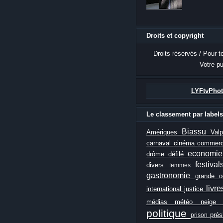
Droits et copyright
Droits réservés / Pour t
Votre pu
LYFtvPhot
Le classement par labels
Biassu
Amériques
Val
carnaval
cinéma
commer
economi
drôme
défilé
festiva
divers
femmes
gastronomie
grande 
livr
international
justice
médias
météo
neig
politique
prés
prison