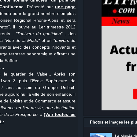
a été nommé directeur du pôle de
Confluence.
Présenté sur
une page
tendu pour le grand nombre d'emplois
Conseil Régional Rhône-Alpes et sera
etto". Il ouvre au 1er trimestre 2012
rents : "
l'univers du quotidien"
: des
a "
Rue de la Mode"
et un "
univers du
urants avec des concepts innovants et
large terrasse panoramique offrant une
 la Saône.
..
 le quartier de Vaise... Après son
té Lyon 3 puis l’Ecole Supérieure de
7 ans au sein du Groupe Unibail-
aujourd’hui la ville de son enfance. Il
e de Loisirs et de Commerce et assure
fluence un lieu de vie, une destination
r de la Presque-Ile. »
(Voir toutes les
 -
Photos et images les plu
Le Musée de