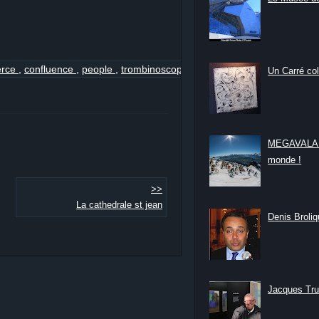
rce
,
confluence
,
people
,
trombinoscope
Un Carré col
MEGAVALANC
monde !
>>
La cathedrale st jean
Denis Broliqu
Jacques Tru