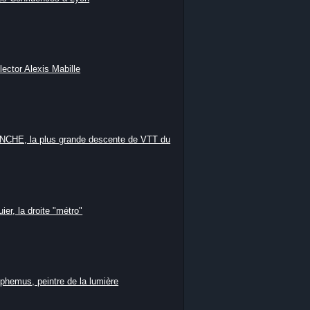
lector Alexis Mabille
HE, la plus grande descente de VTT du
ier, la droite "métro"
phemus, peintre de la lumière