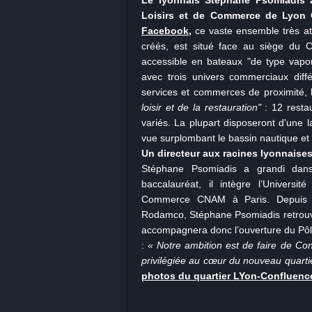
Le lyonnais Stéphane Psomiadis 
Loisirs et de Commerce de Lyon 
Facebook
,
ce vaste ensemble très at
créés, est situé face au siège du 
accessible en bateaux "de type vapor
avec trois univers commerciaux diffé
services et commerces de proximité, l
loisir et de la restauration"
: 12 resta
variés. La plupart disposeront d'une 
vue surplombant le bassin nautique et
Un directeur aux racines lyonnaises.
Stéphane Psomiadis a grandi dans
baccalauréat, il intègre l’Universi
Commerce CNAM à Paris. Depuis 
Rodamco, Stéphane Psomiadis retrouve 
accompagnera donc l’ouverture du Pôl
:
« Notre ambition est de faire de Con
privilégiée au cœur du nouveau quartie
photos du quartier LYon-Confluence