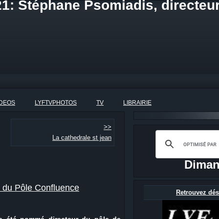
21: Stéphane Psomiadis, directeu
IDEOS
LYFTVPHOTOS
TV
LIBRAIRIE
>>
La cathedrale st jean
Diman
r du Pôle Confluence
Retrouvez dés