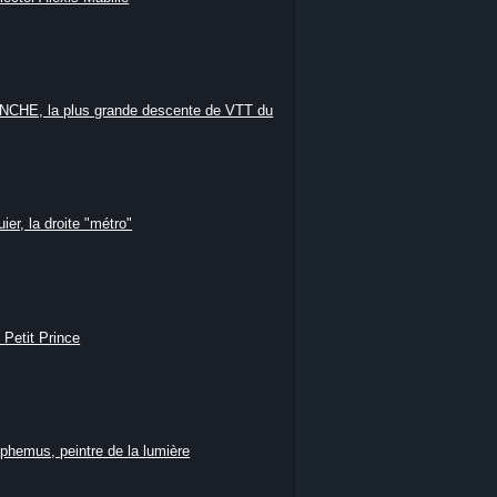
HE, la plus grande descente de VTT du
ier, la droite "métro"
 Petit Prince
phemus, peintre de la lumière