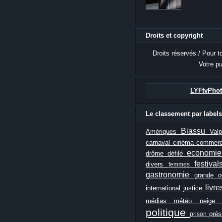
Droits et copyright
Droits réservés / Pour t
Votre pu
LYFtvPhot
Le classement par labels
Biassu
Amériques
Val
carnaval
cinéma
commer
economi
drôme
défilé
festiva
divers
femmes
gastronomie
grande 
livr
international
justice
médias
météo
neig
politique
prés
prison