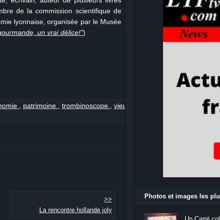
e, écrivain, auteur de plusieurs livres
mbre de la commission scientifique de
onomie lyonnaise, organisée par le Musée
gourmande, un vrai délice!"
)
onomie
,
patrimoine
,
trombinoscope
,
vieux
Photos et images les plu
>>
La rencontre hollande joly
Un Carré col