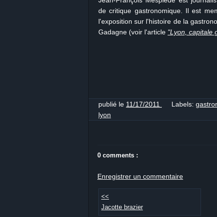
Jean-François Mesplède est journalist
de critique gastronomique. Il est me
l'exposition sur l'histoire de la gastr
Gadagne (voir l'article
"Lyon, capitale 
publié le
11/17/2011
Labels:
gastr
lyon
0 comments :
Enregistrer un commentaire
<<
Jacotte brazier