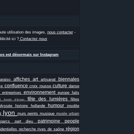
oute utilisation des images,
nous contacter
-
blicité ici ?
Contactez nous
os est désormais sur Instagram
affiches
art
biennales
paraiso
artisanat
confluence
culture
ce
croix rousse
danse
e
environnement
entreprises
europe
faits
ls
fête des lumières
fêtes
fonds d'écran
humour
odyssée
histoire
hollande
insolite
lyon
es
murs peints
musique
musée urbain
patrimoine
people
e
parcs
part dieu
région
identielles
recherche
rives de saône