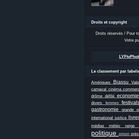
Droits et copyright
Droits réservés / Pour t
Votre pu
LYFtvPhot
Le classement par labels
Biassu
Amériques
Val
carnaval
cinéma
commer
economi
drôme
défilé
festiva
divers
femmes
gastronomie
grande 
livr
international
justice
médias
météo
neig
politique
prés
prison