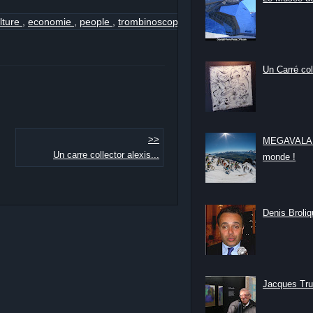
lture
,
economie
,
people
,
trombinoscope
Un Carré col
>>
MEGAVALANC
Un carre collector alexis...
monde !
Denis Broliqu
Jacques Tru