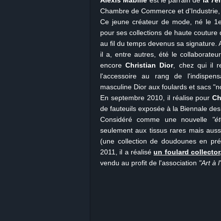
Alexis Mabille
est le parrain de
la 7è
Chambre de Commerce et d'Industrie,
Ce jeune créateur de mode, né le 1e
pour ses collections de haute couture
au fil du temps devenus sa signature. 
il a, entre autres, été le collaborateur
encore
Christian Dior
, chez qui il 
l'accessoire au rang de l'indispens
masculine Dior aux foulards et sacs "n
En septembre 2010, il réalise pour
Ch
de fauteuils exposée à la Biennale des
Considéré comme une nouvelle
"é
seulement aux tissus rares mais aus
(une collection de doudounes en pré
2011, il a réalisé
un foulard collecto
vendu au profit de l'association
"Art à l