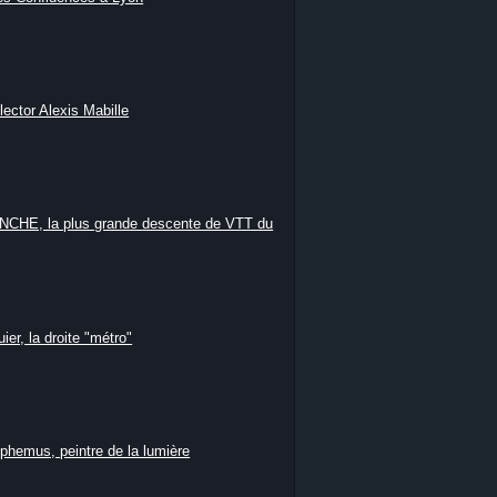
lector Alexis Mabille
HE, la plus grande descente de VTT du
ier, la droite "métro"
phemus, peintre de la lumière