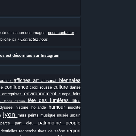
oute utilisation des images,
nous contacter
-
blicité ici ?
Contactez nous
os est désormais sur Instagram
affiches
art
biennales
paraiso
artisanat
confluence
culture
ce
croix rousse
danse
e
environnement
entreprises
europe
faits
ls
fête des lumières
fêtes
fonds d'écran
humour
odyssée
histoire
hollande
insolite
lyon
es
murs peints
musique
musée urbain
patrimoine
people
e
parcs
part dieu
région
identielles
recherche
rives de saône