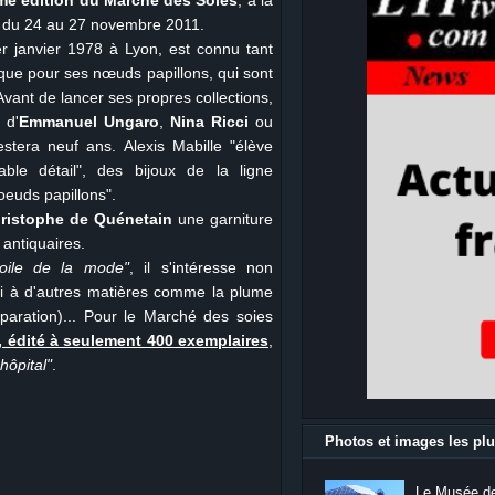
me édition du Marché des Soies
, à la
 du 24 au 27 novembre 2011.
r janvier 1978 à Lyon, est connu tant
 que pour ses nœuds papillons, qui sont
Avant de lancer ses propres collections,
 d'
Emmanuel Ungaro
,
Nina Ricci
ou
restera neuf ans. Alexis Mabille "élève
able détail", des bijoux de la ligne
oeuds papillons".
ristophe de Quénetain
une garniture
 antiquaires.
toile de la mode"
, il s'intéresse non
si à d'autres matières comme la plume
paration)... Pour le Marché des soies
r, édité à seulement 400 exemplaires
,
'hôpital"
.
Photos et images les plu
Le Musée de