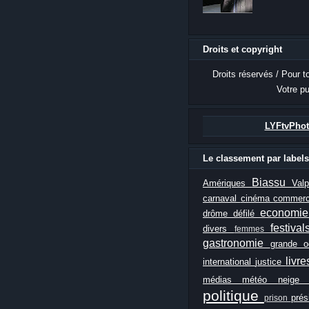
Droits et copyright
Droits réservés / Pour t
Votre pu
LYFtvPhot
Le classement par labels
Biassu
Amériques
Val
carnaval
cinéma
commer
economi
drôme
défilé
festiva
divers
femmes
gastronomie
grande 
livr
international
justice
médias
météo
neig
politique
prés
prison