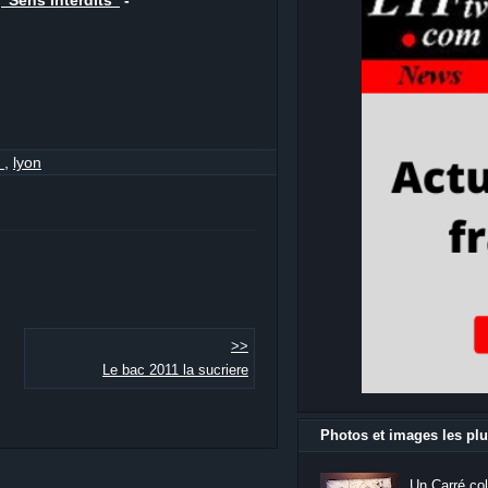
,
"Sens Interdits"
-
e
,
lyon
>>
Le bac 2011 la sucriere
Photos et images les plu
Un Carré col