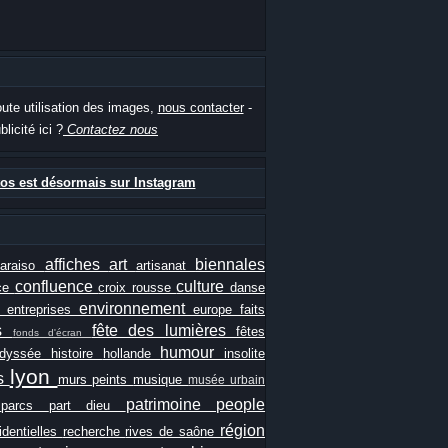
oute utilisation des images,
nous contacter
-
blicité ici ?
Contactez nous
os est désormais sur Instagram
affiches
art
biennales
paraiso
artisanat
confluence
culture
ce
croix rousse
danse
e
environnement
entreprises
europe
faits
ls
fête des lumières
fêtes
fonds d'écran
humour
odyssée
histoire
hollande
insolite
lyon
es
murs peints
musique
musée urbain
patrimoine
people
e
parcs
part dieu
région
identielles
recherche
rives de saône