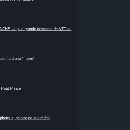
HE, la plus grande descente de VTT du
ier, la droite "métro"
 Petit Prince
phemus, peintre de la lumière