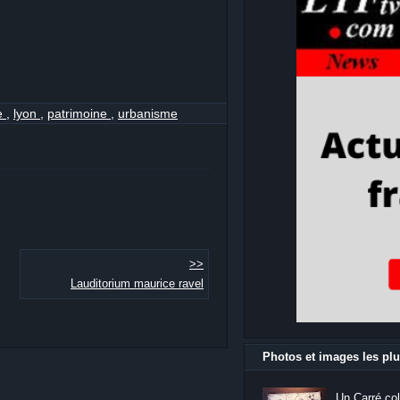
ie
,
lyon
,
patrimoine
,
urbanisme
>>
Lauditorium maurice ravel
Photos et images les plu
Un Carré col