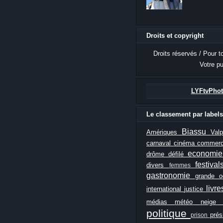
Droits et copyright
Droits réservés / Pour t
Votre pu
LYFtvPhot
Le classement par labels
Biassu
Amériques
Val
carnaval
cinéma
commer
economi
drôme
défilé
festiva
divers
femmes
gastronomie
grande 
livr
international
justice
médias
météo
neig
politique
prés
prison