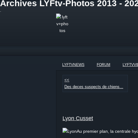
Archives LYFtv-Photos 2013 - 20
.
LYFTVNEWS
FORUM
LYFTVV
<<
Des deces suspects de chiens...
Lyon Cusset
Au premier plan, la centrale hy