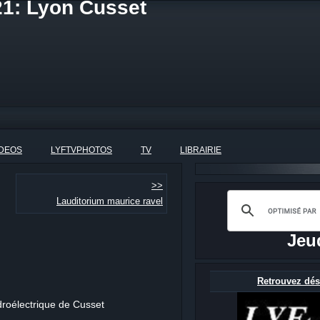
21: Lyon Cusset
IDEOS
LYFTVPHOTOS
TV
LIBRAIRIE
>>
Lauditorium maurice ravel
Jeu
Retrouvez dés
droélectrique de Cusset