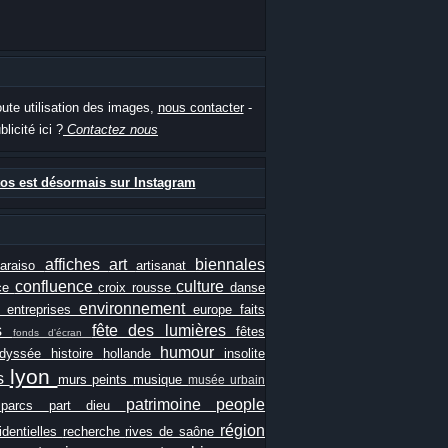
oute utilisation des images,
nous contacter
-
blicité ici ?
Contactez nous
os est désormais sur Instagram
affiches
art
biennales
paraiso
artisanat
confluence
culture
ce
croix rousse
danse
e
environnement
entreprises
europe
faits
ls
fête des lumières
fêtes
fonds d'écran
humour
odyssée
histoire
hollande
insolite
lyon
es
murs peints
musique
musée urbain
patrimoine
people
e
parcs
part dieu
région
identielles
recherche
rives de saône